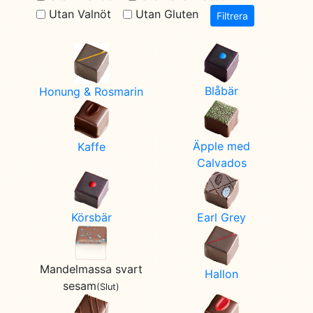
Utan Valnöt
Utan Gluten
Filtrera
Blåbär
Honung & Rosmarin
Äpple med
Kaffe
Calvados
Earl Grey
Körsbär
Mandelmassa svart
Hallon
sesam
(Slut)