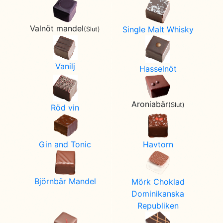
Valnöt mandel
Single Malt Whisky
(Slut)
Vanilj
Hasselnöt
Aroniabär
(Slut)
Röd vin
Gin and Tonic
Havtorn
Björnbär Mandel
Mörk Choklad
Dominikanska
Republiken