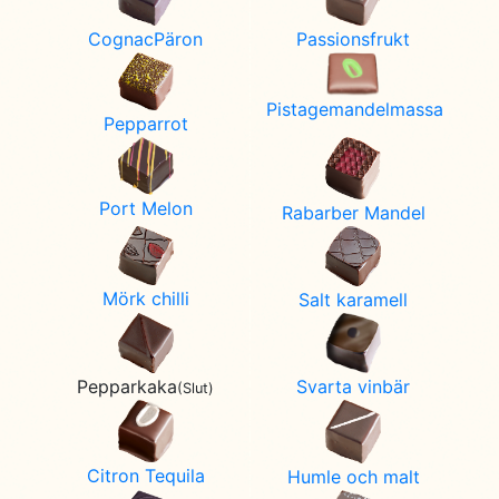
CognacPäron
Passionsfrukt
Pistagemandelmassa
Pepparrot
Port Melon
Rabarber Mandel
Mörk chilli
Salt karamell
Svarta vinbär
Pepparkaka
(Slut)
Citron Tequila
Humle och malt