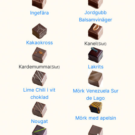
Jordgubb
Ingefära
Balsamvinäger
Kakaokross
Kanel
(Slut)
Lakrits
Kardemumma
(Slut)
Lime Chili i vit
Mörk Venezuela Sur
choklad
de Lago
Mörk med apelsin
Nougat