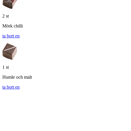
2 st
Mörk chilli
ta bort en
1 st
Humle och malt
ta bort en