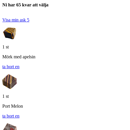
Ni har 65 kvar att välja
Visa min ask
5
1 st
Mörk med apelsin
ta bort en
1 st
Port Melon
ta bort en