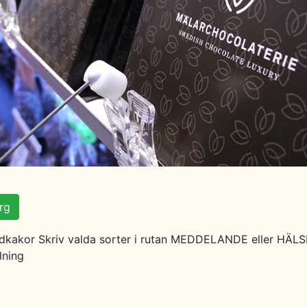
org
ladkakor Skriv valda sorter i rutan MEDDELANDE eller HÄL
lning