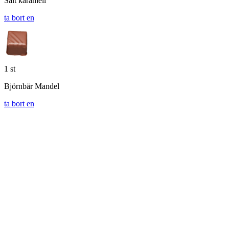
Salt karamell
ta bort en
1 st
Björnbär Mandel
ta bort en