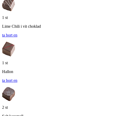
1 st
Lime Chili i vit choklad
ta bort en
1 st
Hallon
ta bort en
2 st