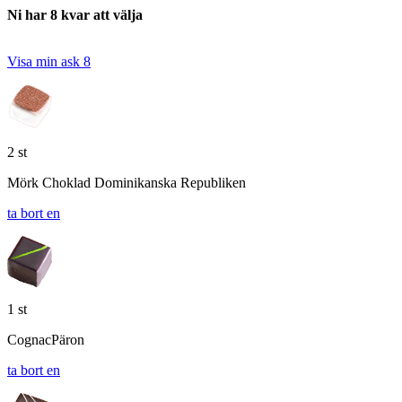
Ni har 8 kvar att välja
Visa min ask
8
2 st
Mörk Choklad Dominikanska Republiken
ta bort en
1 st
CognacPäron
ta bort en