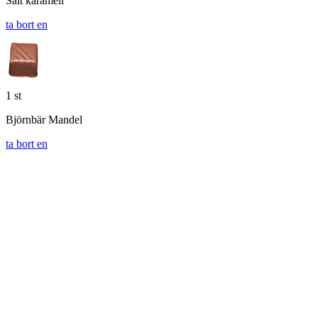
Salt karamell
ta bort en
1 st
Björnbär Mandel
ta bort en