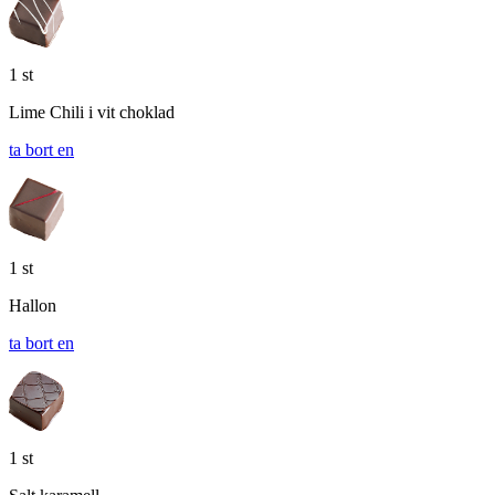
1 st
Lime Chili i vit choklad
ta bort en
1 st
Hallon
ta bort en
1 st