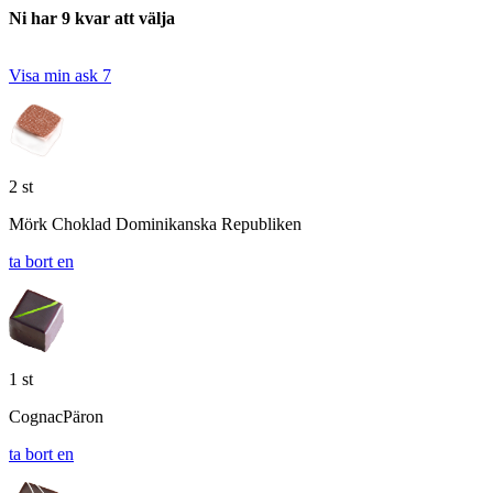
Ni har 9 kvar att välja
Visa min ask
7
2 st
Mörk Choklad Dominikanska Republiken
ta bort en
1 st
CognacPäron
ta bort en