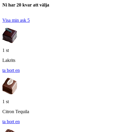
Ni har 20 kvar att välja
Visa min ask
5
1 st
Lakrits
ta bort en
1 st
Citron Tequila
ta bort en