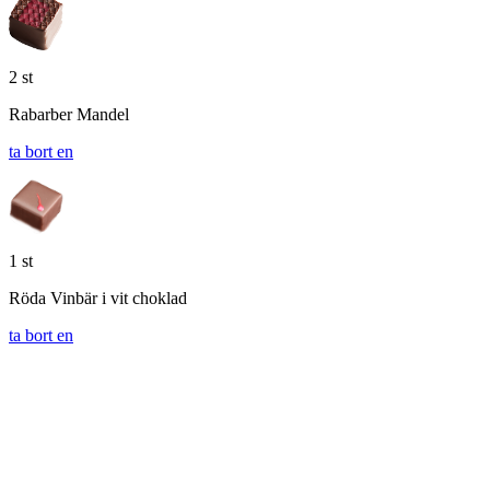
2 st
Rabarber Mandel
ta bort en
1 st
Röda Vinbär i vit choklad
ta bort en