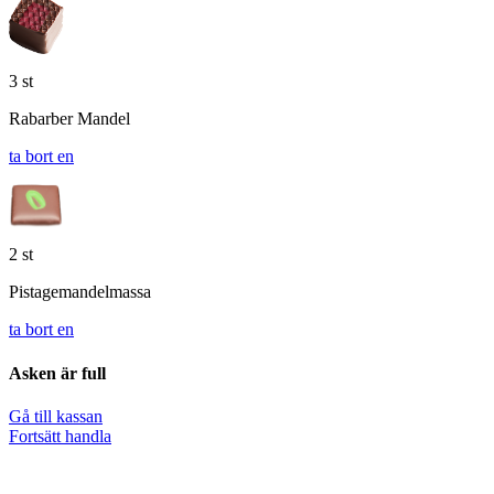
3 st
Rabarber Mandel
ta bort en
2 st
Pistagemandelmassa
ta bort en
Asken är full
Gå till kassan
Fortsätt handla