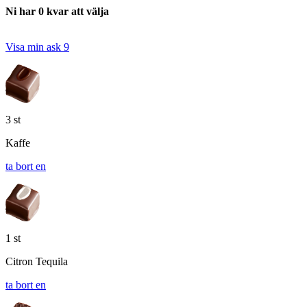
Ni har 0 kvar att välja
Visa min ask
9
3 st
Kaffe
ta bort en
1 st
Citron Tequila
ta bort en