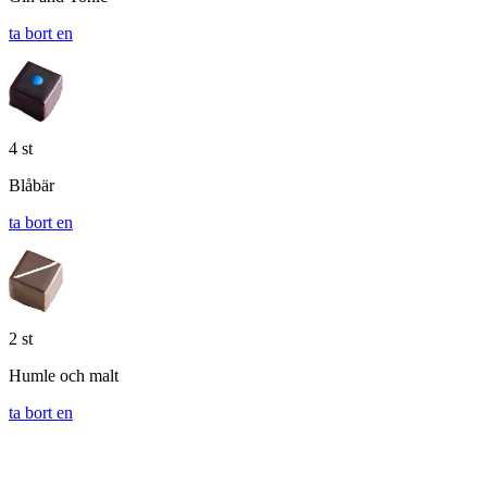
ta bort en
4 st
Blåbär
ta bort en
2 st
Humle och malt
ta bort en