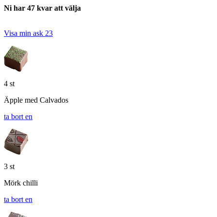
Ni har 47 kvar att välja
Visa min ask
23
4 st
Äpple med Calvados
ta bort en
3 st
Mörk chilli
ta bort en