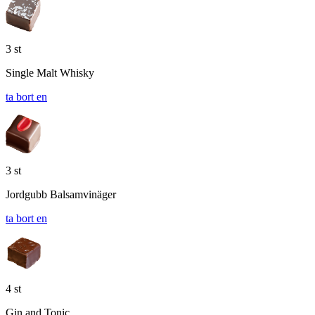
3 st
Single Malt Whisky
ta bort en
3 st
Jordgubb Balsamvinäger
ta bort en
4 st
Gin and Tonic