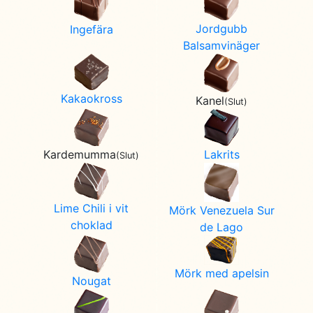
Jordgubb
Ingefära
Balsamvinäger
Kakaokross
Kanel
(Slut)
Lakrits
Kardemumma
(Slut)
Lime Chili i vit
Mörk Venezuela Sur
choklad
de Lago
Mörk med apelsin
Nougat