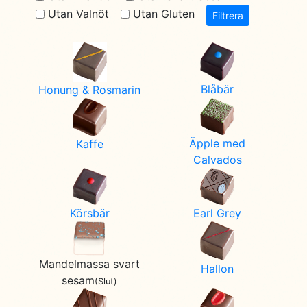
Utan Valnöt
Utan Gluten
Filtrera
Blåbär
Honung & Rosmarin
Äpple med
Kaffe
Calvados
Earl Grey
Körsbär
Mandelmassa svart
Hallon
sesam
(Slut)