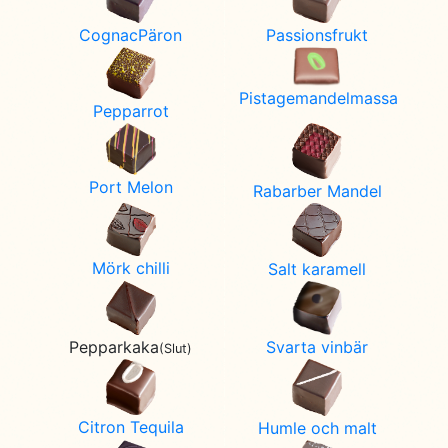
CognacPäron
Passionsfrukt
Pistagemandelmassa
Pepparrot
Port Melon
Rabarber Mandel
Mörk chilli
Salt karamell
Svarta vinbär
Pepparkaka
(Slut)
Citron Tequila
Humle och malt