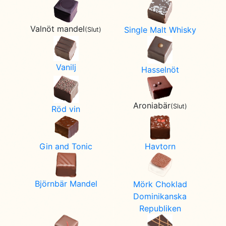
Valnöt mandel
Single Malt Whisky
(Slut)
Vanilj
Hasselnöt
Aroniabär
(Slut)
Röd vin
Gin and Tonic
Havtorn
Björnbär Mandel
Mörk Choklad
Dominikanska
Republiken