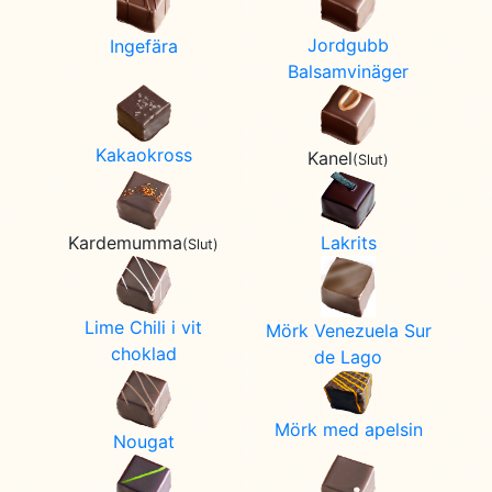
Jordgubb
Ingefära
Balsamvinäger
Kakaokross
Kanel
(Slut)
Lakrits
Kardemumma
(Slut)
Lime Chili i vit
Mörk Venezuela Sur
choklad
de Lago
Mörk med apelsin
Nougat