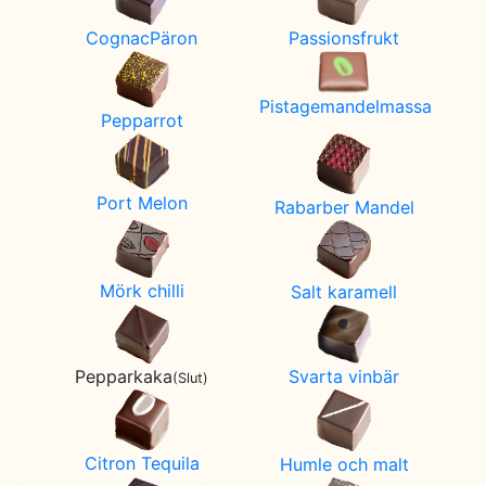
CognacPäron
Passionsfrukt
Pistagemandelmassa
Pepparrot
Port Melon
Rabarber Mandel
Mörk chilli
Salt karamell
Svarta vinbär
Pepparkaka
(Slut)
Citron Tequila
Humle och malt