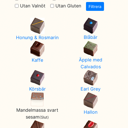
Utan Valnöt
Utan Gluten
Filtrera
Blåbär
Honung & Rosmarin
Äpple med
Kaffe
Calvados
Earl Grey
Körsbär
Mandelmassa svart
Hallon
sesam
(Slut)