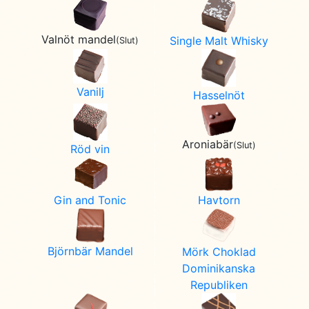
Valnöt mandel
Single Malt Whisky
(Slut)
Vanilj
Hasselnöt
Aroniabär
(Slut)
Röd vin
Gin and Tonic
Havtorn
Björnbär Mandel
Mörk Choklad
Dominikanska
Republiken