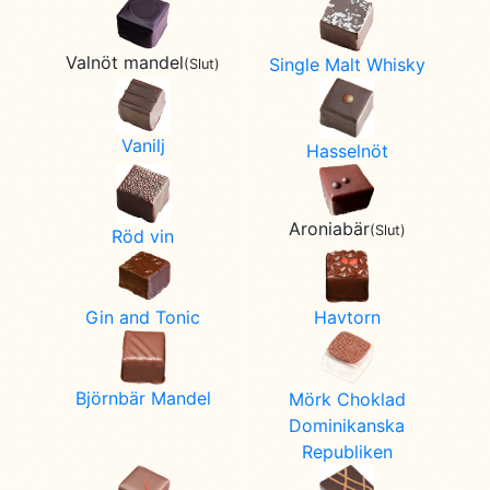
Valnöt mandel
Single Malt Whisky
(Slut)
Vanilj
Hasselnöt
Aroniabär
(Slut)
Röd vin
Gin and Tonic
Havtorn
Björnbär Mandel
Mörk Choklad
Dominikanska
Republiken