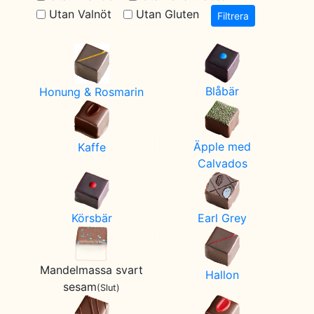
Utan Valnöt
Utan Gluten
Filtrera
Blåbär
Honung & Rosmarin
Äpple med
Kaffe
Calvados
Earl Grey
Körsbär
Mandelmassa svart
Hallon
sesam
(Slut)