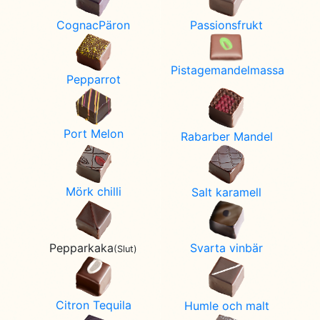
CognacPäron
Passionsfrukt
Pistagemandelmassa
Pepparrot
Port Melon
Rabarber Mandel
Mörk chilli
Salt karamell
Svarta vinbär
Pepparkaka
(Slut)
Citron Tequila
Humle och malt