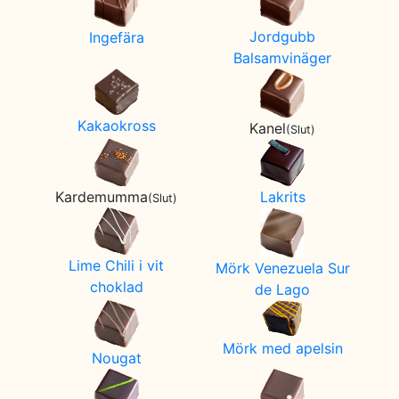
Jordgubb
Ingefära
Balsamvinäger
Kakaokross
Kanel
(Slut)
Lakrits
Kardemumma
(Slut)
Lime Chili i vit
Mörk Venezuela Sur
choklad
de Lago
Mörk med apelsin
Nougat