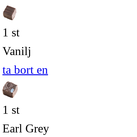
1 st
Vanilj
ta bort en
1 st
Earl Grey